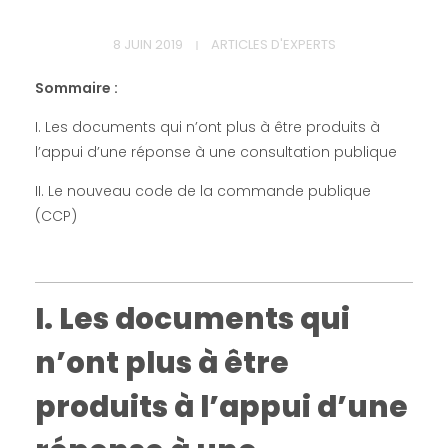
I
8 JUIN 2019
ARTICLES D'EXPERTS
.
Sommaire :
L
I. Les documents qui n’ont plus à être produits à
l’appui d’une réponse à une consultation publique
e
II. Le nouveau code de la commande publique
(CCP)
s
d
I. Les documents qui
o
n’ont plus à être
c
produits à l’appui d’une