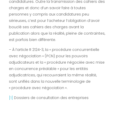
candidatures. Outre la transmission des cahiers des
e
charges et donc d’un savoir faire à toutes
personnes y compris aux candidatures peu
r
sérieuses, c’est pour l’acheteur l’obligation d’avoir
bouclé ses cahiers des charges avant la
é
publication alors que la réalité, pleine de contraintes,
est parfois bien différente.
p
– À l’article R 2124-3, la « procédure concurrentielle
avec négociation » (PCN) pour les pouvoirs
o
adjudicateurs et la « procédure négociée avec mise
en concurrence préalable » pour les entités
n
adjudicatrices, qui recouvraient la même réalité,
sont unifiés dans la nouvelle terminologie de
s
« procédure avec négociation ».
[1]
Dossiers de consultation des entreprises
e