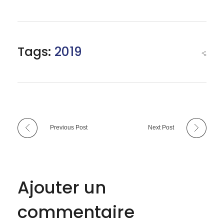
à
u
Tags:
2019
n
e
c
Previous Post
Next Post
o
n
Ajouter un
s
commentaire
u