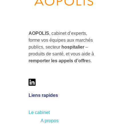
l
a
AOPOLIS
AOPOLIS, le cabinet d'experts pour former vos équipes aux marchés publics & hospitaliers des produits de santé
c
AOPOLIS
, cabinet d’experts,
forme vos équipes aux marchés
o
publics, secteur
hospitalier
–
produits de santé, et vous aide à
m
remporter les
appels d’offre
s.
m
a
Liens rapides
n
Le cabinet
d
A propos