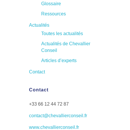
e
Glossaire
(
Ressources
Actualités
C
Toutes les actualités
C
Actualités de Chevallier
Conseil
P
Articles d’experts
Contact
)
–
Contact
+33 66 12 44 72 87
#
contact@chevallierconseil.fr
2
www.chevallierconseil.fr