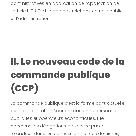
s
administratives en application de l’application de
l’article L. 113-13 du code des relations entre le public
à
et l’administration.
ê
t
II. Le nouveau code de la
r
commande publique
e
(CCP)
p
La commande publique c’est la forme contractuelle
r
de la collaboration économique entre personnes
publiques et opérateurs économiques. Elle
o
concerne les délégations de service public
refondues dans les concessions, et ces dernières,