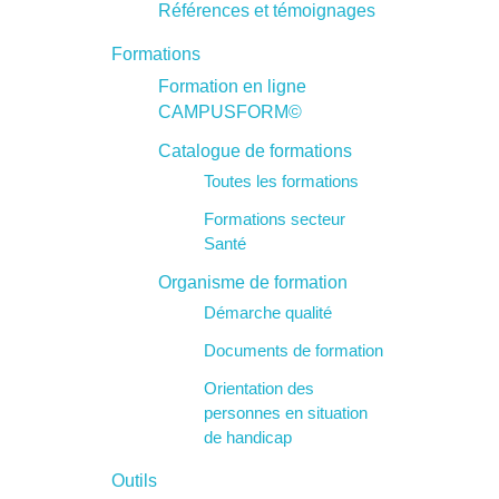
Références et témoignages
e
Formations
p
Formation en ligne
CAMPUSFORM©
u
Catalogue de formations
Toutes les formations
b
Formations secteur
Santé
l
Organisme de formation
i
Démarche qualité
Documents de formation
q
Orientation des
personnes en situation
u
de handicap
Outils