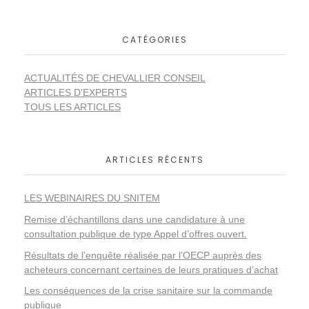
u
b
CATÉGORIES
l
ACTUALITÉS DE CHEVALLIER CONSEIL
ARTICLES D'EXPERTS
TOUS LES ARTICLES
i
q
ARTICLES RÉCENTS
u
LES WEBINAIRES DU SNITEM
Remise d’échantillons dans une candidature à une
e
consultation publique de type Appel d’offres ouvert.
Résultats de l’enquête réalisée par l’OECP auprès des
I
acheteurs concernant certaines de leurs pratiques d’achat
Les conséquences de la crise sanitaire sur la commande
publique