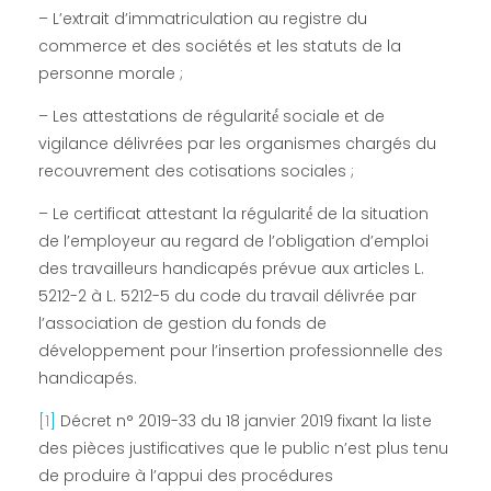
n
– L’extrait d’immatriculation au registre du
commerce et des sociétés et les statuts de la
’
personne morale ;
– Les attestations de régularité́ sociale et de
o
vigilance délivrées par les organismes chargés du
recouvrement des cotisations sociales ;
n
– Le certificat attestant la régularité́ de la situation
de l’employeur au regard de l’obligation d’emploi
t
des travailleurs handicapés prévue aux articles L.
5212-2 à L. 5212-5 du code du travail délivrée par
p
l’association de gestion du fonds de
développement pour l’insertion professionnelle des
l
handicapés.
u
[1]
Décret n° 2019-33 du 18 janvier 2019 fixant la liste
des pièces justificatives que le public n’est plus tenu
de produire à l’appui des procédures