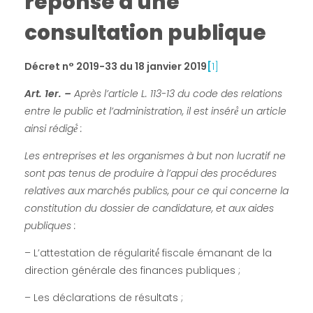
u
réponse à une
consultation publique
m
e
Décret n° 2019-33 du 18 janvier 2019
[
1]
Art. 1er. –
Après l’article L. 113-13 du code des relations
n
entre le public et l’administration, il est inséré́ un article
ainsi rédigé́ :
t
Les entreprises et les organismes à but non lucratif ne
s
sont pas tenus de produire à l’appui des procédures
relatives aux marchés publics, pour ce qui concerne la
constitution du dossier de candidature, et aux aides
q
publiques :
u
– L’attestation de régularité́ fiscale émanant de la
direction générale des finances publiques ;
i
– Les déclarations de résultats ;