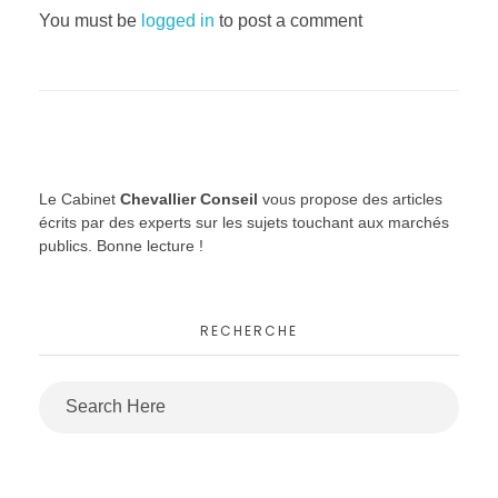
You must be
logged in
to post a comment
l
t
a
Le Cabinet
Chevallier Conseil
vous propose des articles
t
écrits par des experts sur les sujets touchant aux marchés
publics. Bonne lecture !
i
o
RECHERCHE
n
p