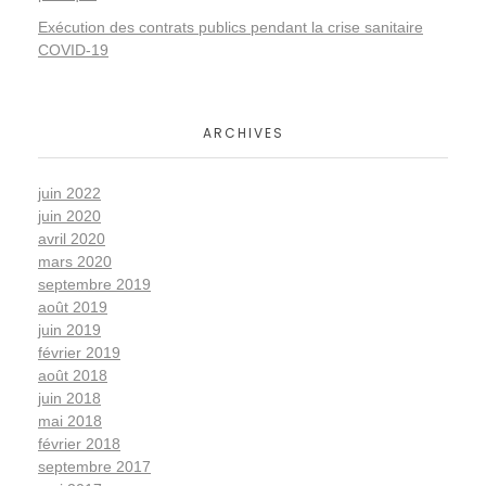
I
Exécution des contrats publics pendant la crise sanitaire
.
COVID-19
L
ARCHIVES
e
juin 2022
n
juin 2020
avril 2020
mars 2020
o
septembre 2019
août 2019
u
juin 2019
février 2019
août 2018
v
juin 2018
mai 2018
e
février 2018
septembre 2017