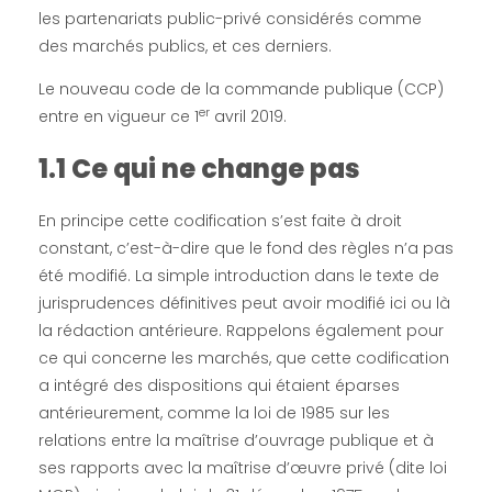
les partenariats public-privé considérés comme
d
des marchés publics, et ces derniers.
u
Le nouveau code de la commande publique (CCP)
er
entre en vigueur ce 1
avril 2019.
i
1.1 Ce qui ne change pas
t
En principe cette codification s’est faite à droit
constant, c’est-à-dire que le fond des règles n’a pas
s
été modifié. La simple introduction dans le texte de
jurisprudences définitives peut avoir modifié ici ou là
à
la rédaction antérieure. Rappelons également pour
ce qui concerne les marchés, que cette codification
l
a intégré des dispositions qui étaient éparses
antérieurement, comme la loi de 1985 sur les
’
relations entre la maîtrise d’ouvrage publique et à
ses rapports avec la maîtrise d’œuvre privé (dite loi