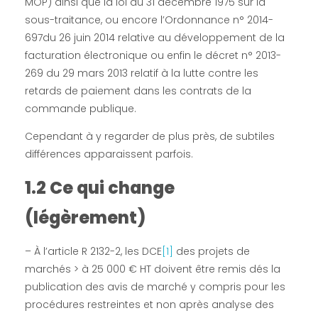
a
MOP) ainsi que la loi du 31 décembre 1975 sur la
sous-traitance, ou encore l’Ordonnance n° 2014-
p
697du 26 juin 2014 relative au développement de la
facturation électronique ou enfin le décret n° 2013-
p
269 du 29 mars 2013 relatif à la lutte contre les
retards de paiement dans les contrats de la
u
commande publique.
Cependant à y regarder de plus près, de subtiles
i
différences apparaissent parfois.
1.2 Ce qui change
d
(légèrement)
’
– À l’article R 2132-2, les DCE
[1]
des projets de
u
marchés > à 25 000 € HT doivent être remis dés la
publication des avis de marché y compris pour les
n
procédures restreintes et non après analyse des