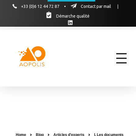
+33 (0)6 12 44 72 87
•
Contact par mail
|
Démarche qualité
AOPOLIS
AOPOLIS, le cabinet d'experts pour former vos équipes aux marchés publics & hospitaliers des produits de santé
Home
Blog
Articles d'experts
I. Les documents