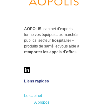
r
e
AOPOLIS
AOPOLIS, le cabinet d'experts pour former vos équipes aux marchés publics & hospitaliers des produits de santé
s
AOPOLIS
, cabinet d’experts,
forme vos équipes aux marchés
o
publics, secteur
hospitalier
–
produits de santé, et vous aide à
u
remporter les
appels d’offre
s.
v
e
Liens rapides
r
Le cabinet
t
A propos