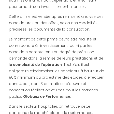
soumissionnaire. Il doit cependant être suffisant
s
pour amortir son investissement financier.
d
Cette prime est versée après remise et analyse des
candidatures ou des offres, selon des modalités
a
précisées les documents de la consultation.
Le montant de cette prime devra être réaliste et
n
correspondre à l’investissement fourni par les
candidats compte tenu du degré de précision
s
demandé dans la remise de leurs prestations et de
l
a complexité de l’opération
. Toutefois il est
u
obligatoire d’indemniser les candidats à hauteur de
80% minimum du prix estimé des études à effectuer
n
dans 4 cas, dont 3 de maîtrise d’oeuvre et
conception réalisation et 1 cas pour les marchés
e
publics
Globaux de Performance.
Dans le secteur hospitalier, on retrouve cette
approche de marché global de performance,