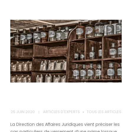
R
25 JUIN 2020
ARTICLES D'EXPERTS
TOUS LES ARTICLES
e
La Direction des Affaires Juridiques vient préciser les
cas particuliers de versement d’une prime lorsque