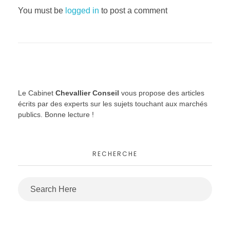
n
You must be
logged in
to post a comment
s
u
l
Le Cabinet
Chevallier Conseil
vous propose des articles
t
écrits par des experts sur les sujets touchant aux marchés
publics. Bonne lecture !
a
RECHERCHE
t
i
o