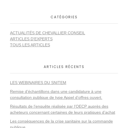
n
CATÉGORIES
p
ACTUALITÉS DE CHEVALLIER CONSEIL
u
ARTICLES D'EXPERTS
TOUS LES ARTICLES
b
l
ARTICLES RÉCENTS
i
LES WEBINAIRES DU SNITEM
Remise d’échantillons dans une candidature à une
q
consultation publique de type Appel d’offres ouvert.
Résultats de l’enquête réalisée par l’OECP auprès des
u
acheteurs concernant certaines de leurs pratiques d’achat
Les conséquences de la crise sanitaire sur la commande
publique