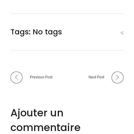
r
e
Tags: No tags
à
u
n
Previous Post
Next Post
e
c
Ajouter un
o
commentaire