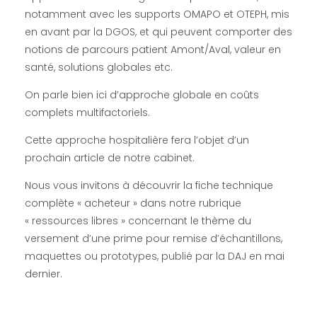
c
notamment avec les supports OMAPO et OTEPH, mis
a
en avant par la DGOS, et qui peuvent comporter des
notions de parcours patient Amont/Aval, valeur en
n
santé, solutions globales etc.
On parle bien ici d’approche globale en coûts
d
complets multifactoriels.
i
Cette approche hospitalière fera l’objet d’un
prochain article de notre cabinet.
d
Nous vous invitons à découvrir la fiche technique
complète « acheteur » dans notre rubrique
a
« ressources libres » concernant le thème du
versement d’une prime pour remise d’échantillons,
t
maquettes ou prototypes, publié par la DAJ en mai
dernier.
u