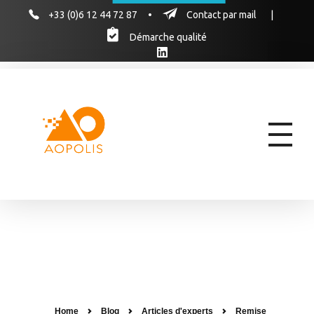
+33 (0)6 12 44 72 87
•
Contact par mail
|
Démarche qualité
AOPOLIS
AOPOLIS, le cabinet d'experts pour former vos équipes aux marchés publics & hospitaliers des produits de santé
Home
Blog
Articles d'experts
Remise