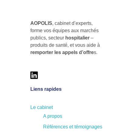
AOPOLIS
AOPOLIS, le cabinet d'experts pour former vos équipes aux marchés publics & hospitaliers des produits de santé
AOPOLIS
, cabinet d’experts,
forme vos équipes aux marchés
publics, secteur
hospitalier
–
produits de santé, et vous aide à
remporter les
appels d’offre
s.
Liens rapides
Le cabinet
A propos
Références et témoignages