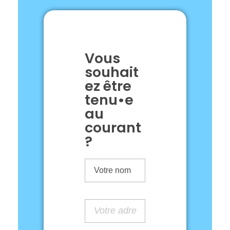
Vous
souhait
ez être
tenu•e
au
courant
?