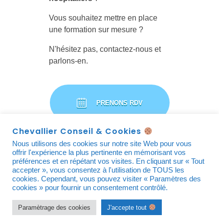
Vous souhaitez mettre en place
une formation sur mesure ?
N'hésitez pas, contactez-nous et
parlons-en.
PRENONS RDV
Chevallier Conseil & Cookies
Nous utilisons des cookies sur notre site Web pour vous
offrir l'expérience la plus pertinente en mémorisant vos
préférences et en répétant vos visites. En cliquant sur « Tout
accepter », vous consentez à l'utilisation de TOUS les
cookies. Cependant, vous pouvez visiter « Paramètres des
cookies » pour fournir un consentement contrôlé.
© 2021 Chevallier Conseil – Tous droits réservés.
Amélie Rimbaud Design
Paramètrage des cookies
J'accepte tout
Démarche qualité
|
Mentions légales
|
Conditions Générales de Vente
|
Plan du site