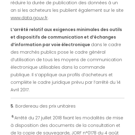
réduire la durée de publication des données à un
a
an si les acheteurs les publient également sur le site
www.data.gouv.fr
.
u
L’arrêté relatif aux exigences minimales des outils
et dispositifs de communication et d’échanges
1
d’information par voie électronique
dans le cadre
des marchés publics pose le cadre général
e
d’utilisation de tous les moyens de communication
électronique utilisables dans la commande
r
publique. Il s’applique aux profils d’acheteurs et
complète le cadre juridique prévu par l’arrêté du 14
o
Avril 2017.
c
5
. Bordereau des prix unitaires
6.
Arrêté du 27 juillet 2018 fixant les modalités de mise
t
à disposition des documents de la consultation et
de la copie de sauvegarde, JORF n°0178 du 4 août