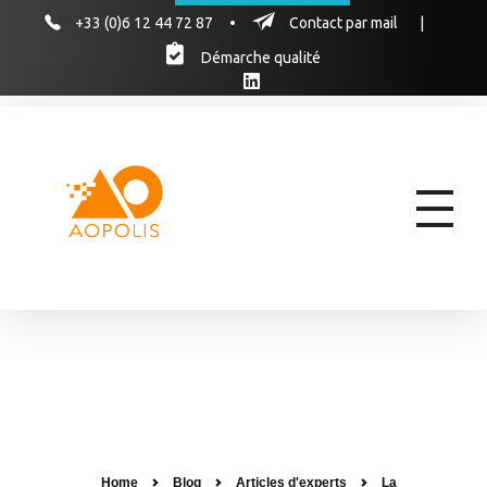
+33 (0)6 12 44 72 87
•
Contact par mail
|
Démarche qualité
AOPOLIS
AOPOLIS, le cabinet d'experts pour former vos équipes aux marchés publics & hospitaliers des produits de santé
Home
Blog
Articles d'experts
La