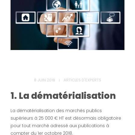
L
8 JUIN 2018
ARTICLES D'EXPERTS
a
1. La dématérialisation
d
La dématérialisation des marchés publics
é
supérieurs à 25 000 € HT est désormais obligatoire
pour tout marché adressé aux publications à
compter du 1er octobre 2018.