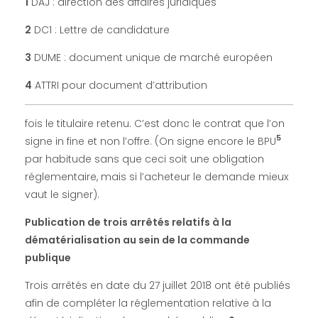
1
DAJ : direction des affaires juridiques
s
2
DC1 : Lettre de candidature
a
3
DUME : document unique de marché européen
4
ATTRI pour document d’attribution
t
fois le titulaire retenu. C’est donc le contrat que l’on
i
5
signe in fine et non l’offre. (On signe encore le BPU
par habitude sans que ceci soit une obligation
o
réglementaire, mais si l’acheteur le demande mieux
vaut le signer).
n
Publication de trois arrêtés relatifs à la
dématérialisation au sein de la commande
o
publique
b
Trois arrêtés en date du 27 juillet 2018 ont été publiés
afin de compléter la réglementation relative à la