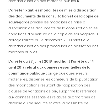
l
dématérialisation des marchés publics
6
L’arrêté fixant les modalités de mise à disposition
i
des documents de la consultation et de la copie de
sauvegarde
précise les modalités de mise à
g
disposition des documents de la consultation et les
conditions d’ouverture de la copie de sauvegarde. Il
a
abroge l’arrêté du 14 décembre 2009 relatif à la
dématérialisation des procédures de passation des
t
marchés publics.
L’arrêté du 27 juillet 2018 modifiant l’arrêté du 14
o
avril 2017 relatif aux données essentielles de la
commande publique
corrige quelques erreurs
i
matérielles, dispense les acheteurs de la publication
des modifications résultant de l’application des
r
clauses de variations de prix, supprime la référence
aux données essentielles relatives aux marchés de
e
défense ou de sécurité et offre la possibilité de