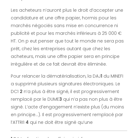
m
Les acheteurs n’auront plus le droit d’accepter une
a
candidature et une offre papier, hormis pour les
marchés négociés sans mise en concurrence ni
t
publicité et pour les marchés inférieurs à 25 000 €
HT. On p eut penser que tout le monde ne sera pas
é
prêt, chez les entreprises autant que chez les
acheteurs, mais une offre papier sera en principe
r
irrégulière et de ce fait devrait être éliminée.
Pour relancer la dématérialisation, la DAJ
1
du MINEFI
i
a supprimé plusieurs signatures électroniques. Le
DC1
2
n’a plus à être signé, il est progressivement
a
remplacé par le DUME
3
qui n’a pas non plus à être
signé. L’acte d’engagement n’existe plus (du moins
l
en principe…). Il est progressivement remplacé par
l’ATTRI1
4
qui ne doit être signé qu’une
i