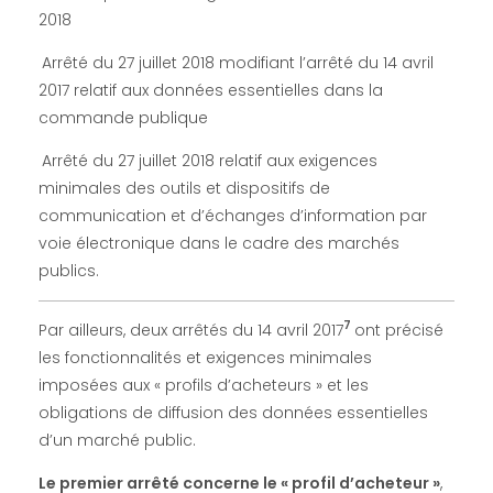
o
2018
b
Arrêté du 27 juillet 2018 modifiant l’arrêté du 14 avril
2017 relatif aux données essentielles dans la
commande publique
r
Arrêté du 27 juillet 2018 relatif aux exigences
e
minimales des outils et dispositifs de
communication et d’échanges d’information par
2
voie électronique dans le cadre des marchés
publics.
0
7
Par ailleurs, deux arrêtés du 14 avril 2017
ont précisé
1
les fonctionnalités et exigences minimales
imposées aux « profils d’acheteurs » et les
8
obligations de diffusion des données essentielles
d’un marché public.
–
Le premier arrêté concerne le « profil d’acheteur »
,